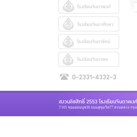
7/105 ซอยอ่อนนุช30 ถนนสุขุมวิท77 สวนหลวง กรุ