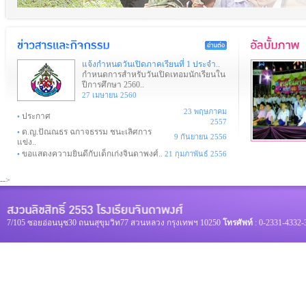
แจ้งกำหนดวันเปิดภาคเรียนที่ 1 ประจำ..
กำหนดการสำหรับวันเปิดเทอมนักเรียนใน
ปีการศึกษา 2560..
27 เมษายน 2560
23 พฤษภาคม
ประกาศ
•
2557
ด.ญ.ปัณณธร ฉกาจธรรม ชนะเลิศการ
•
9 กันยายน 2556
แข่ง..
ขอแสดงความยินดีกับเด็กเก่งจินดาพงศ์..
•
21 กุมภาพันธ์ 2556
-->
7/105 ซอยอ่อนนุช30 ถนนสุขุมวิท77 สวนหลวง กรุงเทพฯ 10250
โทรศัพท์
: 0-2331-4332