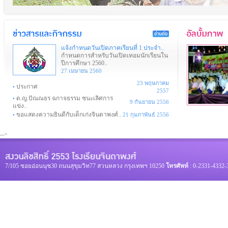
แจ้งกำหนดวันเปิดภาคเรียนที่ 1 ประจำ..
กำหนดการสำหรับวันเปิดเทอมนักเรียนใน
ปีการศึกษา 2560..
27 เมษายน 2560
23 พฤษภาคม
ประกาศ
•
2557
ด.ญ.ปัณณธร ฉกาจธรรม ชนะเลิศการ
•
9 กันยายน 2556
แข่ง..
ขอแสดงความยินดีกับเด็กเก่งจินดาพงศ์..
•
21 กุมภาพันธ์ 2556
-->
7/105 ซอยอ่อนนุช30 ถนนสุขุมวิท77 สวนหลวง กรุงเทพฯ 10250
โทรศัพท์
: 0-2331-4332