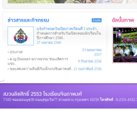
แจ้งกำหนดวันเปิดภาคเรียนที่ 1 ประจำ..
กำหนดการสำหรับวันเปิดเทอมนักเรียนใน
ปีการศึกษา 2560..
27 เมษายน 2560
23 พฤษภาคม
ประกาศ
•
2557
ด.ญ.ปัณณธร ฉกาจธรรม ชนะเลิศการ
•
9 กันยายน 2556
แข่ง..
ขอแสดงความยินดีกับเด็กเก่งจินดาพงศ์..
•
21 กุมภาพันธ์ 2556
-->
7/105 ซอยอ่อนนุช30 ถนนสุขุมวิท77 สวนหลวง กรุงเทพฯ 10250
โทรศัพท์
: 0-2331-4332