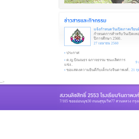
แจ้งกำหนดวันเปิดภาคเรียนที
กำหนดการสำหรับวันเปิดเทอ
ปีการศึกษา 2560..
27 เมษายน 2560
ประกาศ
•
ด.ญ.ปัณณธร ฉกาจธรรม ชนะเลิศการ
•
9 
แข่ง..
ขอแสดงความยินดีกับเด็กเก่งจินดาพงศ์..
•
21 ก
-->
7/105 ซอยอ่อนนุช30 ถนนสุขุมวิท77 สวนหลวง กรุ