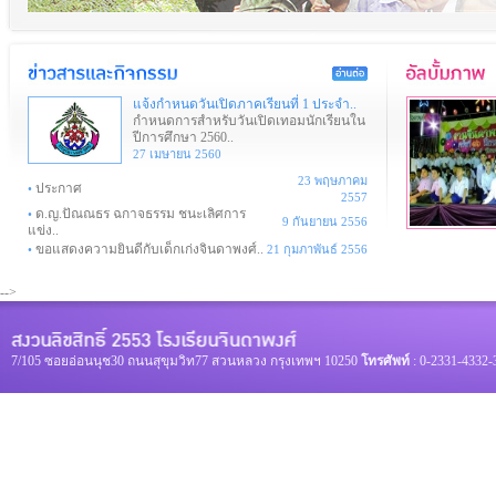
แจ้งกำหนดวันเปิดภาคเรียนที่ 1 ประจำ..
กำหนดการสำหรับวันเปิดเทอมนักเรียนใน
ปีการศึกษา 2560..
27 เมษายน 2560
23 พฤษภาคม
ประกาศ
•
2557
ด.ญ.ปัณณธร ฉกาจธรรม ชนะเลิศการ
•
9 กันยายน 2556
แข่ง..
ขอแสดงความยินดีกับเด็กเก่งจินดาพงศ์..
•
21 กุมภาพันธ์ 2556
-->
7/105 ซอยอ่อนนุช30 ถนนสุขุมวิท77 สวนหลวง กรุงเทพฯ 10250
โทรศัพท์
: 0-2331-4332