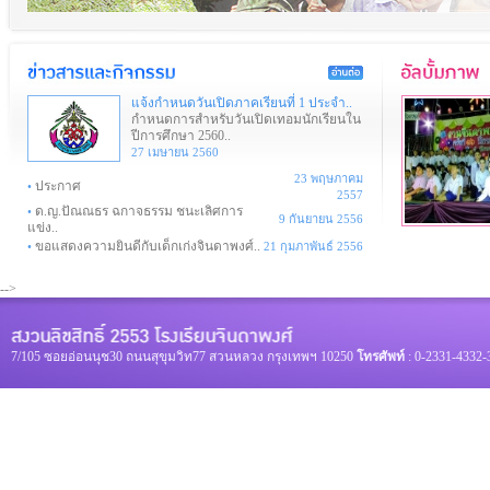
แจ้งกำหนดวันเปิดภาคเรียนที่ 1 ประจำ..
กำหนดการสำหรับวันเปิดเทอมนักเรียนใน
ปีการศึกษา 2560..
27 เมษายน 2560
23 พฤษภาคม
ประกาศ
•
2557
ด.ญ.ปัณณธร ฉกาจธรรม ชนะเลิศการ
•
9 กันยายน 2556
แข่ง..
ขอแสดงความยินดีกับเด็กเก่งจินดาพงศ์..
•
21 กุมภาพันธ์ 2556
-->
7/105 ซอยอ่อนนุช30 ถนนสุขุมวิท77 สวนหลวง กรุงเทพฯ 10250
โทรศัพท์
: 0-2331-4332